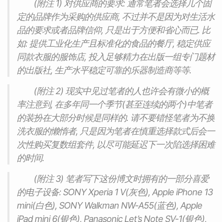
(附注 1) 对供应商的要求: 通常笔者会选择几个固
定的品牌作为采购的供应商, 不过并不是因为对生活水
品的要求或者品牌信仰, 只是出于方便和省心而已. 比
如: 提供工业化生产且标准化的食品的餐厅, 稳定供应
同款衣服的服饰店, 投入足够精力在出版一组专门题材
的出版社, 生产水平稳定可靠的乐器制造商等等.
(附注 2) 现实中见过笔者的人也许会有微小的概
率注意到, 在多年同一个季节(甚至连续的两个)中笔者
的装扮在大部分时候是同样的. 请不要错怪笔者为不换
洗衣服的懒惰者, 只是因为笔者在慎重选择款式后会一
次性购买复数组套件, 以尽可能延迟下一次陷选择困难
的时间.
(附注 3) 笔者写下这份博文时拥有的一部分喜爱
的电子设备: SONY Xperia 1 V(灰色), Apple iPhone 13
mini(白色), SONY Walkman NW-A55(蓝色), Apple
iPad mini 6(银色), Panasonic Let’s Note SV-1(银色),