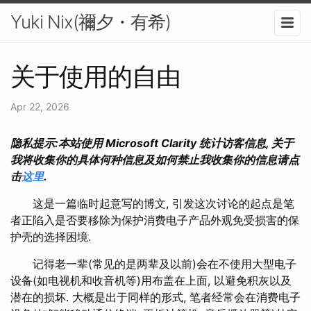
Yuki Nix(禰夕・有希)
关于使用的自由
Apr 22, 2026
隐私提示:本站使用 Microsoft Clarity 统计访客信息, 关于
我将收集你的具体何种信息及如何禁止我收集你的信息请点
击
这里
.
这是一篇临时起意写的博文, 引发这次讨论的起点是笔
者正陷入是否要移除为保护消费电子产品外观免受损害的保
护壳的选择困境.
记得老一辈(常见的是两辈及以前)会在不使用大型电子
设备(如电视机和收音机等)用布盖在上面, 以避免积灰以及
潜在的损坏. 大概是出于同样的形式, 笔者经常会在消费电子