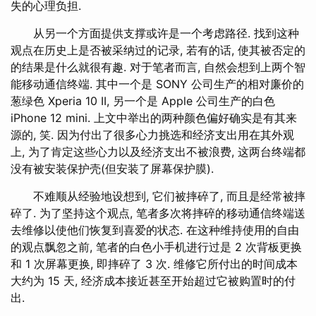
失的心理负担.
从另一个方面提供支撑或许是一个考虑路径. 找到这种
观点在历史上是否被采纳过的记录, 若有的话, 使其被否定的
的结果是什么就很有趣. 对于笔者而言, 自然会想到上两个智
能移动通信终端. 其中一个是 SONY 公司生产的相对廉价的
葱绿色 Xperia 10 II, 另一个是 Apple 公司生产的白色
iPhone 12 mini. 上文中举出的两种颜色偏好确实是有其来
源的, 笑. 因为付出了很多心力挑选和经济支出用在其外观
上, 为了肯定这些心力以及经济支出不被浪费, 这两台终端都
没有被安装保护壳(但安装了屏幕保护膜).
不难顺从经验地设想到, 它们被摔碎了, 而且是经常被摔
碎了. 为了坚持这个观点, 笔者多次将摔碎的移动通信终端送
去维修以使他们恢复到喜爱的状态. 在这种维持使用的自由
的观点飘忽之前, 笔者的白色小手机进行过是 2 次背板更换
和 1 次屏幕更换, 即摔碎了 3 次. 维修它所付出的时间成本
大约为 15 天, 经济成本接近甚至开始超过它被购置时的付
出.