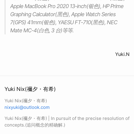
Apple MacBook Pro 2020 13-inch(银色), HP Prime
Graphing Calculator(黑色), Apple Watch Series
7(GPS) 41mm(银色), YAESU FT-710(黑色), NEC
Mate MC-4(白色, 3 台)等等.
Yuki.N
Yuki Nix(禰夕・有希)
Yuki Nix(禰夕・有希)
nixyuki@outlook.com
Yuki Nix(禰夕・有希) | In pursuit of the precise resolution of
concepts.(追问概念的精确解.)