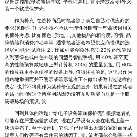
设备(如智能移动通信终端, 平板计算机, 音乐播放器等)外安
装一个软质保护壳.
作为补充. 在选择商品时笔者除了满足自己对供应商的
要求(见附注 1), 还不得不承认于理性外附带一些摹状词相关
的额外考虑. 比如颜色, 质地, 与其他物品的相合度, 习惯, 品
牌情绪和消费冲动等等. 通常笔者还会希望供应商提供的选
择尽可能少(见附注 2). 比如可能会额外增加 20% 的预算投
入到葱绿色或白色外观的同型号智能手机, 用 40% 甚至更
高的性能预算减轻膝上型计算机 200g 的重量负担, 用 60%
的预算在更小更便携的设备上等. 值得注意的是, 这里只作为
粗略地举例而并不明示或暗示笔者正在做出或做出过这样的
决定, 也并不将此作为某种价值观的宣介. 如果有潜在的读者
的话, 请理解这个博客网站因为没有互动功能而只是一个脑
筋锻炼场的预设, 笑.
回到具体的话题: “给电子设备添加保护壳”. 根据笔者的
可能存在严重偏差的观察, 现在几乎没有人会在电视上盖一
块防尘布了. 至于收音机, 它似乎已经淡出大部分家庭而无从
观察人们收否还有盖住它的动因了, 笑. 笔者偶尔会购买一些