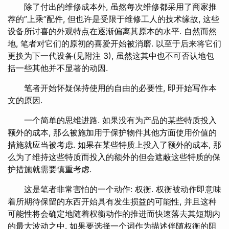
除了付出的维修成本外, 虽然每次维修都采用了商家推
荐的”上乘”配件, 但也许是受限于维修工人的技术缘故, 这些
设备所讨喜的外观特点在逐渐偏离其原本的水平. 自然而然
地, 笔者对它们的原初的喜爱开始被消磨. 以至于后来将它们
更换为下一代设备(见附注 3), 虽然这其中也不可否认地包
括一些其他并不显著的动因.
笔者开始怀疑保持使用的自由的必要性, 即开始写作本
文的原因.
一个简单的思维进路. 如果没有为产品的某些特质投入
额外的成本, 那么被施加用于保护物件其他方面使用价值的
措施就应当被考虑. 如果在某些特质上投入了额外的成本, 那
么为了维持这些特质而投入的额外的但会遮蔽这些特质的保
护措施就需要慎重考虑.
这是笔者非常害怕的一个动作: 权衡. 权衡被动作即意味
着所期待保留的东西开始具有发生损益的可能性, 并且这种
可能性将会确定地随着权衡动作的推进而快速落去其短期内
的最大波动之中. 如果要选择一个词作为描述伴随权衡的阻