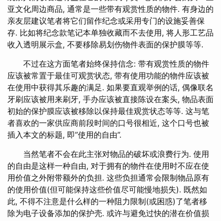
亚文化周边商品, 通常是一些带有观赏性质的物件. 有身边的
亲友层建议笔者将它们留作纪念或采用专门的设施妥善保
存. 比如将纪念款笔记本单独收藏而不去使用, 将人形工艺品
收入透明展示盒, 不要移除易划伤物件表面的保护膜等等.
不过在这方面笔者始终保持信念: 带有观赏性质的物件
应该被常置于最佳可观赏状态, 带有使用功能的物件应该被
在使用中获得其乐趣的满足. 如果要直观举例的话, 偶像联名
牙刷应该被用来刷牙, 手办应该被直接陈设在案头, 物品表面
初始的保护膜应该被移除以保持最佳观赏状态等等. 这与笔
者喜欢的一家供应商前段时间的口号很相近, 这个口号也被
插入本文的标题, 即”使用的自由”.
当然笔者不会在此主张对物品的破坏或浪费行为. 使用
的自由是这样一种自由, 对于拥有的物件在使用时不应在使
用价值之外附带额外的负担. 这些负担通常会限制物品原有
的使用价值(但可能保持这些价值尽可能慢地损失). 既然如
此, 不得不注意是什么样的一种阻力限制(或困惑)了笔者移
除为电子设备添加的保护壳. 或许与避免过快的潜在价值损