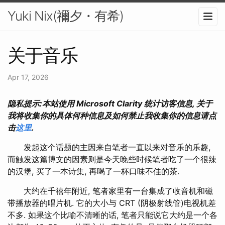
Yuki Nix(禰夕・有希)
关于音乐
Apr 17, 2026
隐私提示:本站使用 Microsoft Clarity 统计访客信息, 关于
我将收集你的具体何种信息及如何禁止我收集你的信息请点
击
这里
.
发起这个话题的主因来自笔者一直以来对音乐的乐趣,
而触发这篇博文的因素则是今天晚些时候笔者吃了一个很辣
的汉堡, 买了一本诗集, 再喝了一杯口味不佳的茶.
大约在千禧年附近, 笔者家里有一台集成了收音机和磁
带播放器的唱片机. 它的大小与 CRT (阴极射线管)电视机差
不多. 如果这个比喻不清晰的话, 笔者只能说它大约是一个各