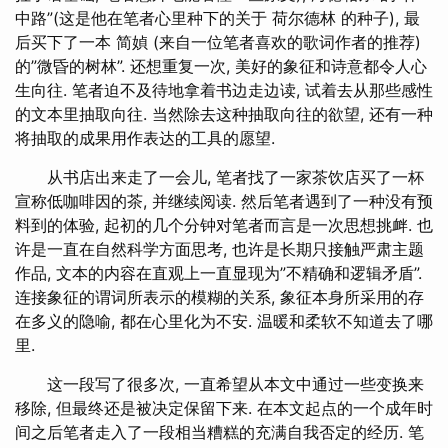
中路”(这是他在笔者心里种下的关于 荷尔德林 的种子), 最
后买下了一本 简媜 (来自一位笔者喜欢的歌词作者的推荐)
的”微昏的树林”. 还想重复一次, 美好的象征和诗意都令人心
生向往. 笔者迫不及待地拿着书边走边读, 试着去从那些感性
的文本里抽取向往. 当然除去这种抽取向往的欲望, 还有一种
将抽取的成果用作表达的工具的愿望.
从书店出来走了一会儿, 笔者找了一家茶饮店买了一杯
宣称低咖啡因的茶, 并继续阅读. 然后笔者遇到了一种没有预
料到的体验, 起初的几个分钟对笔者而言是一次思想挑衅. 也
许是一直在自然科学方面思考, 也许是长期只接触严肃主题
作品, 文本的内容在直观上一直显现为”不精确和逻辑矛盾”.
连接象征的谓词所表示的模糊的关系, 象征本身所采用的存
在多义的隐喻, 都在心里化为不安. 温暖和柔软不知道去了哪
里.
这一段写了很多次, 一直希望从本文中通过一些变换来
移除, 但最终还是被决定保留下来. 在本文起点的一个成年时
间之后笔者走入了一段相当糟糕的充满自我否定的经历. 笔