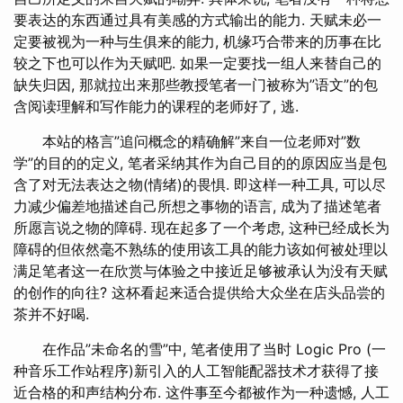
要表达的东西通过具有美感的方式输出的能力. 天赋未必一
定要被视为一种与生俱来的能力, 机缘巧合带来的历事在比
较之下也可以作为天赋吧. 如果一定要找一组人来替自己的
缺失归因, 那就拉出来那些教授笔者一门被称为”语文”的包
含阅读理解和写作能力的课程的老师好了, 逃.
本站的格言”追问概念的精确解”来自一位老师对”数
学”的目的的定义, 笔者采纳其作为自己目的的原因应当是包
含了对无法表达之物(情绪)的畏惧. 即这样一种工具, 可以尽
力减少偏差地描述自己所想之事物的语言, 成为了描述笔者
所愿言说之物的障碍. 现在起多了一个考虑, 这种已经成长为
障碍的但依然毫不熟练的使用该工具的能力该如何被处理以
满足笔者这一在欣赏与体验之中接近足够被承认为没有天赋
的创作的向往? 这杯看起来适合提供给大众坐在店头品尝的
茶并不好喝.
在作品”未命名的雪”中, 笔者使用了当时 Logic Pro (一
种音乐工作站程序)新引入的人工智能配器技术才获得了接
近合格的和声结构分布. 这件事至今都被作为一种遗憾, 人工