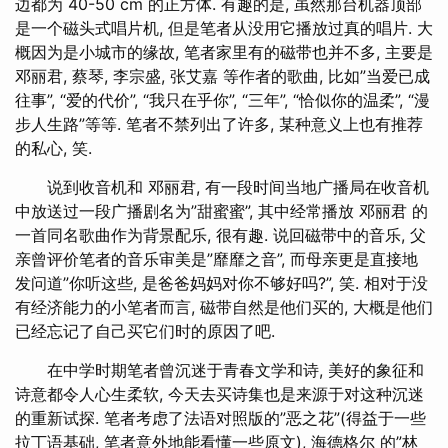
边都为 40-50 cm 的正方体. 有趣的是, 虽然那台机器顶部
是一个磁头式唱片机, 但是笔者从没用它播放过真的唱片. 大
概因为是小城市的缘故, 笔者家里有的磁带也并不多, 主要是
邓丽君, 蔡琴, 李宗盛, 张艾嘉 等作者的歌曲, 比如”当爱已成
往事”, “爱的代价”, “我只在乎你”, “三年”, “恰似你的温柔”, “漫
步人生路”等等. 笔者不禁列出了许多, 某种意义上也有推荐
的私心, 笑.
说到收音机和 邓丽君, 有一段时间当地广播局在收音机
中放送过一段广播剧名为”甜蜜蜜”, 其中经常播放 邓丽君 的
一首同名歌曲作为背景配乐, 很有趣. 说回磁带中的音乐, 父
亲曾评价笔者的音乐审美是”靡靡之音”, 而母亲更是直接地
发问道”你听这些, 是爸爸妈妈对你不够好吗?”, 笑. 相对于没
有经济能力的小笔者而言, 磁带自然是他们买的, 大概是他们
已经忘记了自己买它们时的原因了吧.
在中学时期笔者曾沉迷于青春文学和诗, 美好的象征和
诗意都令人心生柔软, 今天去买诗集也是来源于对这种沉迷
的重新试探. 笔者考虑了法语对照版的”恶之花”(得益于一些
拉丁语基础, 笔者意外地能看懂一些原文), 海德格尔 的”林