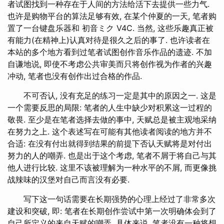
者试图找到一种存在于人间的方法给活下去提供一些力气.
也许是购物平台的算法足够有效, 在某个仲夏的一天, 笔者购
置了一台键盘乐器和 初音ミク V4C. 当然, 这些乐趣真正被
有能力(在精神上)认真对待是很久之后的事了. 也许读者在
本站的多个地方看到过笔者试图创作音乐作品的遗迹. 不加
自谦地说, 即使不考虑公共审美而只将创作视为作者的兴趣
冲动, 笔者也没有创作出过合格的作品.
不可否认, 没有充足的练习一定是其中的原因之一. 这是
一个需要反思的局限: 笔者的人生中缺少对积累这一过程的
敬畏. 至少是在笔者选择去做的事中, 天赋总是被主观地采纳
在努力之上. 这个表述写在可能有其他读者阅读的地方并不
合适: 在没有付出就得到结果的前提下否认天赋将是对付出
努力的人的嘲弄. 也是出于这个考虑, 笔者不屑于将自己与其
他人进行比较. 这里不该被理解为一种水平的不屑, 而更像挑
战辣味的汉堡对自己而言没有必要.
写下这一句话需要在长期强势的心理上经过了非常多次
建设和突破, 即: 笔者在长期创作尝试中第一次明确体会到了
自己所定义的来自天赋的嘲弄. 具体来说, 笔者没有一种将想