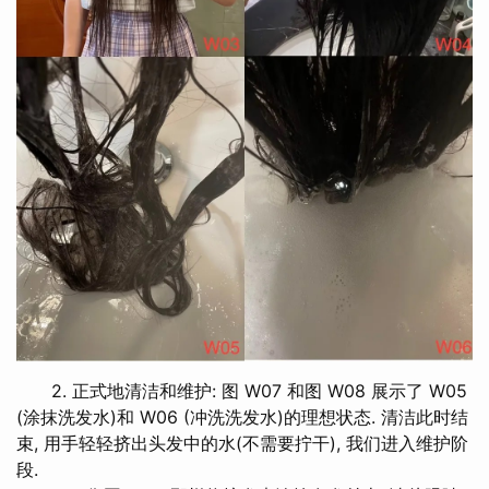
2. 正式地清洁和维护: 图 W07 和图 W08 展示了 W05
(涂抹洗发水)和 W06 (冲洗洗发水)的理想状态. 清洁此时结
束, 用手轻轻挤出头发中的水(不需要拧干), 我们进入维护阶
段.