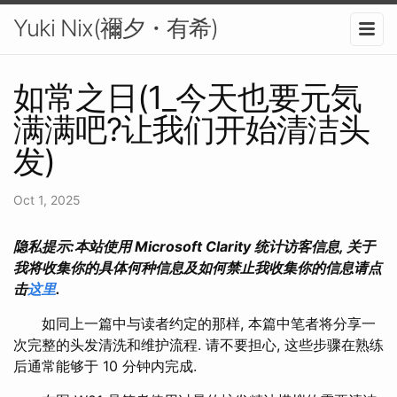
Yuki Nix(禰夕・有希)
如常之日(1_今天也要元気
满满吧?让我们开始清洁头
发)
Oct 1, 2025
隐私提示:本站使用 Microsoft Clarity 统计访客信息, 关于
我将收集你的具体何种信息及如何禁止我收集你的信息请点
击
这里
.
如同上一篇中与读者约定的那样, 本篇中笔者将分享一
次完整的头发清洗和维护流程. 请不要担心, 这些步骤在熟练
后通常能够于 10 分钟内完成.