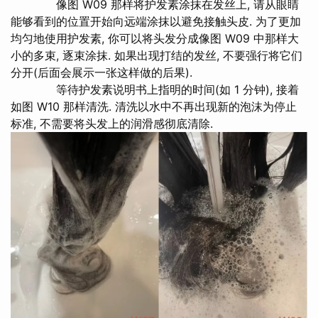
像图 W09 那样将护发素涂抹在发丝上, 请从眼睛
能够看到的位置开始向远端涂抹以避免接触头皮. 为了更加
均匀地使用护发素, 你可以将头发分成像图 W09 中那样大
小的多束, 逐束涂抹. 如果出现打结的发丝, 不要强行将它们
分开(后面会展示一张这样做的后果).
等待护发素说明书上指明的时间(如 1 分钟), 接着
如图 W10 那样清洗. 清洗以水中不再出现新的泡沫为停止
标准, 不需要将头发上的润滑感彻底清除.