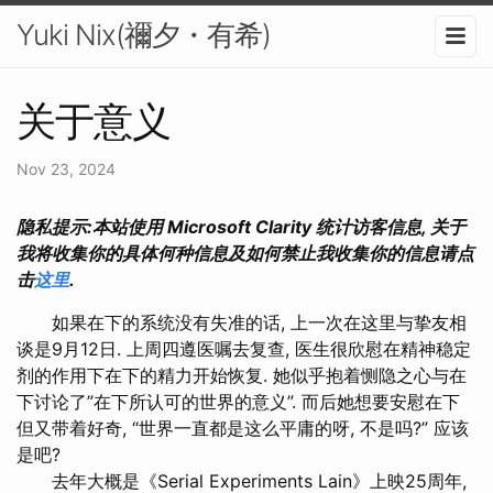
Yuki Nix(禰夕・有希)
关于意义
Nov 23, 2024
隐私提示:本站使用 Microsoft Clarity 统计访客信息, 关于
我将收集你的具体何种信息及如何禁止我收集你的信息请点
击
这里
.
如果在下的系统没有失准的话, 上一次在这里与挚友相
谈是9月12日. 上周四遵医嘱去复查, 医生很欣慰在精神稳定
剂的作用下在下的精力开始恢复. 她似乎抱着恻隐之心与在
下讨论了”在下所认可的世界的意义”. 而后她想要安慰在下
但又带着好奇, “世界一直都是这么平庸的呀, 不是吗?” 应该
是吧?
去年大概是《Serial Experiments Lain》上映25周年,