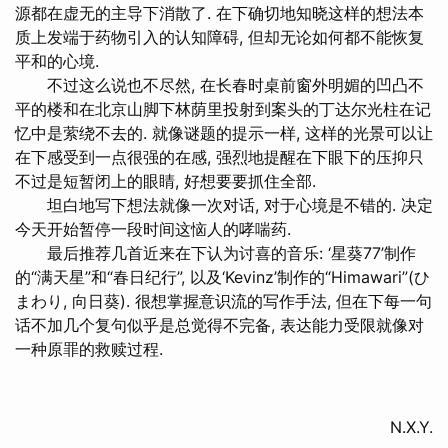
源都在虚无的主导下消散了. 在下确切地知晓这样的想法本
质上发端于药物引入的认知障碍, 但却无论如何都不能恢复
平和的心境.
不过这么说也不尽然, 在长春时桌前窗外明媚的凹凸不
平的楼和在北京山脚下林荫里投射到案头的丁达尔光柱在记
忆中是萦绕不去的. 就像谜题的提示一样, 这样的光景可以让
在下感受到一点很强的在感, 强烈地提醒在下眼下的压抑只
不过是短暂闭上的眼睛, 好想要要抓住全部.
坦白地写下想法就像一次对话, 对于心境是不错的. 决定
今天开始暂停一段时间这恼人的哮喘药.
最后推荐几首近来在下认为讨喜的音乐: ‘星葵77’制作
的“满天星”和“春日纪行”, 以及‘Kevinz’制作的“Himawari”(ひ
まわり, 向日葵). 很想掌握意识流的写作手法, 但在下每一句
话不加几个复句似乎是总觉得不完备, 表达能力受限就像对
一种原罪的救赎过程.
N.X.Y.