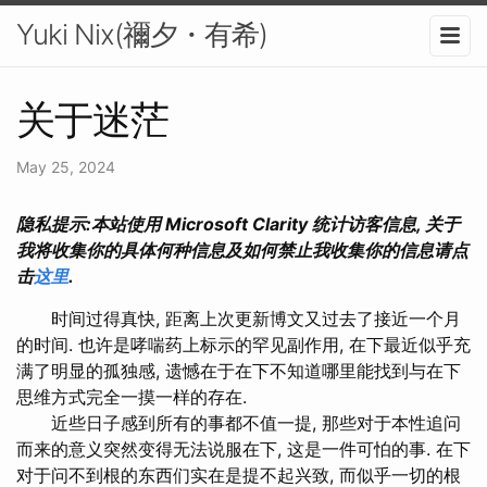
Yuki Nix(禰夕・有希)
关于迷茫
May 25, 2024
隐私提示:本站使用 Microsoft Clarity 统计访客信息, 关于
我将收集你的具体何种信息及如何禁止我收集你的信息请点
击
这里
.
时间过得真快, 距离上次更新博文又过去了接近一个月
的时间. 也许是哮喘药上标示的罕见副作用, 在下最近似乎充
满了明显的孤独感, 遗憾在于在下不知道哪里能找到与在下
思维方式完全一摸一样的存在.
近些日子感到所有的事都不值一提, 那些对于本性追问
而来的意义突然变得无法说服在下, 这是一件可怕的事. 在下
对于问不到根的东西们实在是提不起兴致, 而似乎一切的根