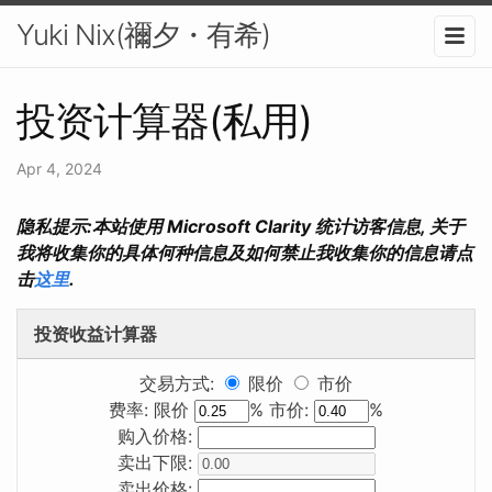
Yuki Nix(禰夕・有希)
投资计算器(私用)
Apr 4, 2024
隐私提示:本站使用 Microsoft Clarity 统计访客信息, 关于
我将收集你的具体何种信息及如何禁止我收集你的信息请点
击
这里
.
投资收益计算器
交易方式:
限价
市价
费率: 限价
% 市价:
%
购入价格:
卖出下限:
卖出价格: