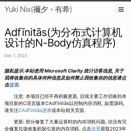
Yuki Nix(禰夕・有希)
Adfīnitās(为分布式计算机
设计的N-Body仿真程序)
Dec 1, 2023
隐私提示:本站使用 Microsoft Clarity 统计访客信息, 关于
我将收集你的具体何种信息及如何禁止我收集你的信息请点
击
这里
.
注意: 本项目已经不再积极更新, 后续主要工作切换到本
项目新的C语言版本CAdfīnitās以控制内存消耗. 如需源码,
请关注
CAdfīnitās进展
或本站相关页面.
更新: 部分修复了大量运算时的内存消耗问题, 但没有完
全修复垃圾收集机制引发的内存消耗. 点击
这里
获取2023年