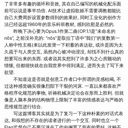
了非常多有趣的循环和音效, 其在自己编写的机械化配乐面
前可以说是事半功倍. AI技术让虚拟歌姬不需要调教都能比
自己大费周折设置参数得到的效果好, 同时工业化的创作方
法已经远超1960年的音乐科班教材, 感到欣慰是必然的.
昨晚下决心要为Opus.1作第二曲(OP.1.1是“未命名的
nōs”, 之前没补充的: “nōs”是取拉丁语中“我们”的复数第一
人称中性主格)来以此发泄一下积蓄的表达欲, 或许是因为太
久疏于与人类交互, 虽然内心被冲动浸没, 却找不到什么真的
想要写出来的东西. 或者说其实想到了许多为之心房颤动的
情愫, 但都很快就在自我世界中得到满足, 进而失去了写下来
欲望.
不知道这是否就是创意工作者口中所谓的灵感枯竭, 不
过这种感觉确实很像烈阳下干裂的河床. 一直以来都喜欢严
格程序化规范的事物, 祈祷机械决定论会在形而上胜利. 但就
像是人脑本身的结构物理上限制了丰富的情感表达与严格的
思维规范进行结合.
写这篇博客其实就是为了复习一下这种朴素的对话式表
达, 和假想的不存在的读者进行的一个交互. 同时也立一个
Flag监督自己不要沉迷在工作中搁置了所有的爱好, 这种不