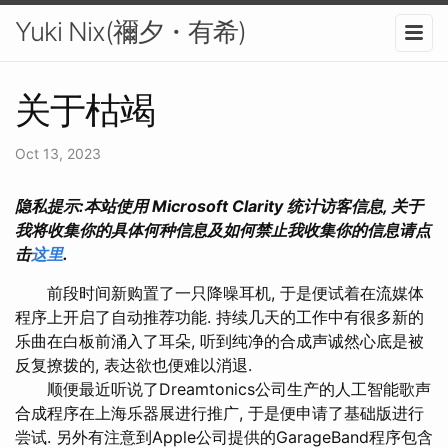
Yuki Nix(禰夕・有希)
关于枯竭
Oct 13, 2023
隐私提示:本站使用 Microsoft Clarity 统计访客信息, 关于
我将收集你的具体何种信息及如何禁止我收集你的信息请点
击
这里
.
前段时间新购置了一只降噪耳机, 于是便试着在流媒体
程序上开启了自动推荐功能. 持续几天的工作中有很多新的
乐曲在白板前涌入了耳朵, 听到纯净的合成声诚然心底是被
反复撩拨的, 表达欲也便难以消退.
顺便最近听说了Dreamtonics公司生产的人工智能歌声
合成程序在上海乐器展进行推广, 于是便申请了基础版进行
尝试. 另外有注意到Apple公司提供的GarageBand程序包含