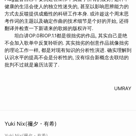
健康的生活会使人的独立性迷失的, 甚至以影响思辨能力的
方式去反噬提供成瘾性的科研工作本身. 或许趁这个周末思
考作词的主题以及确定作曲的技术细节是个好的开始, 还得
翻译并检查一下新请来的歌姬的版权许可.
坦白讲OP.0和OP.1.1都是很拙劣的作品, 其实自己是绝
不会加入歌单中反复聆听的. 其实拙劣的创意作品就像拙劣
的理论工作一样, 都是对现有知识的分析性演进. 确实理解到
认识水平的提高不会是分析性的, 没有综合新概念去联结的
批判不过就是遍历法罢了.
UMRAY
Yuki Nix(禰夕・有希)
Yuki Nix(禰夕・有希)