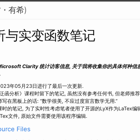
禰夕・有希)
析与实变函数笔记
icrosoft Clarity 统计访客信息, 关于我将收集你的具体何
.
23年05月23日进行了最后一次更新.
分析》课程时留下的笔记, 虽然没有参考任何书, 但老师推
师写在黑板上的话: “数学很美, 不应过度宣言数学无用.”
的笔记, 为了实时性考虑笔者使用了开源的LyX作为LaTex编
Tex文件, 原始文件需要使用该程序编辑.
urce Files