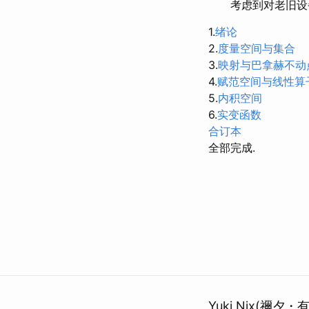
考虑到对老旧设备的
1.
绪论
2.
度量空间与集合
3.
映射与巴拿赫不动
4.
赋范空间与线性算
5.
内积空间
6.
实变函数
合订本
全部完成.
Yuki Nix(禰夕・