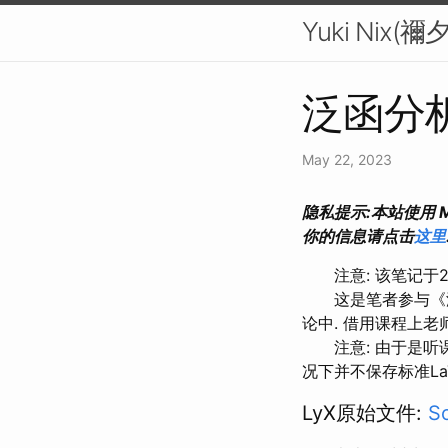
Yuki Nix(
泛函分
May 22, 2023
隐私提示:本站使用 M
你的信息请点击
这里
注意: 该笔记于20
这是笔者参与《泛函
论中. 借用课程上老
注意: 由于是听课时
况下并不保存标准La
LyX原始文件:
So