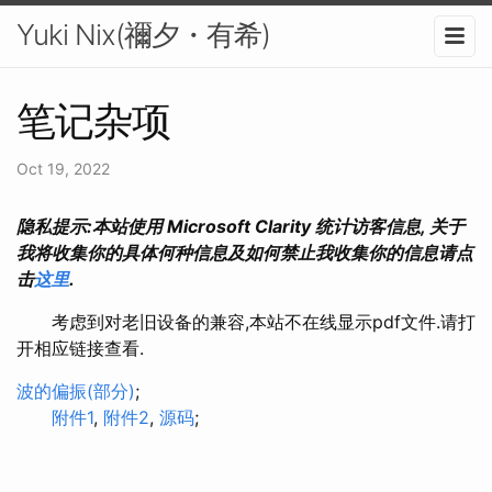
Yuki Nix(禰夕・有希)
笔记杂项
Oct 19, 2022
隐私提示:本站使用 Microsoft Clarity 统计访客信息, 关于
我将收集你的具体何种信息及如何禁止我收集你的信息请点
击
这里
.
考虑到对老旧设备的兼容,本站不在线显示pdf文件.请打
开相应链接查看.
波的偏振(部分)
;
附件1
,
附件2
,
源码
;