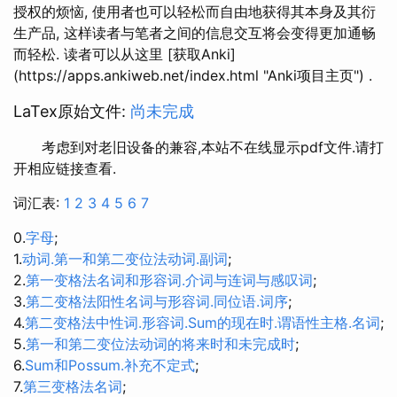
授权的烦恼, 使用者也可以轻松而自由地获得其本身及其衍
生产品, 这样读者与笔者之间的信息交互将会变得更加通畅
而轻松. 读者可以从这里 [获取Anki]
(https://apps.ankiweb.net/index.html "Anki项目主页") .
LaTex原始文件:
尚未完成
考虑到对老旧设备的兼容,本站不在线显示pdf文件.请打
开相应链接查看.
词汇表:
1
2
3
4
5
6
7
0.
字母
;
1.
动词.第一和第二变位法动词.副词
;
2.
第一变格法名词和形容词.介词与连词与感叹词
;
3.
第二变格法阳性名词与形容词.同位语.词序
;
4.
第二变格法中性词.形容词.Sum的现在时.谓语性主格.名词
;
5.
第一和第二变位法动词的将来时和未完成时
;
6.
Sum和Possum.补充不定式
;
7.
第三变格法名词
;