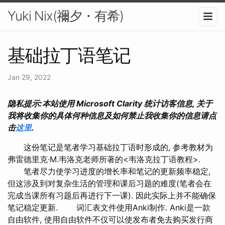
Yuki Nix(禰夕・有希)
基础拉丁语笔记
Jan 29, 2022
隐私提示:本站使用 Microsoft Clarity 统计访客信息, 关于
我将收集你的具体何种信息及如何禁止我收集你的信息请点
击
这里
.
这份笔记是笔者学习基础拉丁语时形成的, 参考教材为
弗雷德里克·M.韦洛克老师所著的<韦洛克拉丁语教程>.
笔者尽力使学习进度的增长率和笔记的更新频率稳定,
但这涉及到对复杂生活的管理和课后习题的难度(笔者会在
完成当课所有习题后再进行下一课). 因此实际上并不能确保
笔记稳定更新. 词汇表文件使用Anki制作. Anki是一款
自由软件, 使用自由软件不仅可以使发布者免去购买发行商