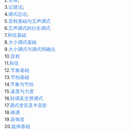
3.
记谱法
;
4.
调式总论
;
5.
音程基础与五声调式
6.
五声调式的衍生调式
7.
和弦基础
8.
大小调式基础
9.
大小调式与调式明确法
10.
音程
11.
和弦
12.
节奏基础
13.
节拍基础
14.
节奏与节拍
15.
速度与力度
16.
转调及交替调式
17.
调式变音及半音阶
18.
移调
19.
装饰音
20.
旋律基础