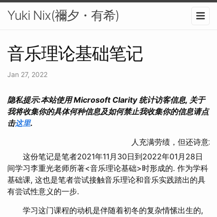
Yuki Nix(禰夕・有希)
音乐理论基础笔记
Jan 27, 2022
隐私提示:本站使用 Microsoft Clarity 统计访客信息, 关于
我将收集你的具体何种信息及如何禁止我收集你的信息请点
击
这里
.
人充满劳绩，但还诗意地栖
这份笔记是笔者2021年11月30日到2022年01月28日
间学习李重光老师所著<音乐理论基础>时形成的. 作为学科
基础课, 这也是笔者尝试接触音乐理论和音乐实践踏出的具
有尝试性意义的一步.
学习这门课程的动机是伴随着初冬的复杂情愫出生的,