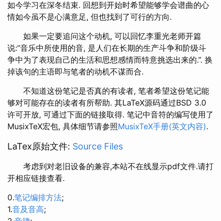
如今学习在深冬结束. 回想到开始时希望能够学会谱曲的心
情如今虽不是心满意足, 但也找到了可行的方向.
如果一定要追问这个动机, 可以回忆李重光老师开篇
说:”音乐中所使用的音, 是人们在长期的生产斗争和阶级斗
争中为了表现自己的生活和思想感情而特意挑选出来的.”. 换
掉该句的主语即与笔者的动机不谋而合.
不知道这份笔记是否真的有读者, 笔者希望这份笔记能
够对可能存在的读者有所帮助. 其LaTeX源码通过BSD 3.0
许可开放, 可通过下面的链接取得. 笔记中音符的编写使用了
MusixTeX宏包, 具体细节请参照
MusixTeX手册(英文内容)
.
LaTex原始文件:
Source Files
考虑到对老旧设备的兼容,本站不在线显示pdf文件.请打
开相应链接查看.
0.
笔记编排方法
;
1.
音及音高
;
2.
音律
;