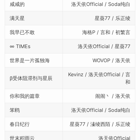
咸咸的
洛天依Official / Soda纯白
满天星
星葵77 / 乐正绫
我早已不敢
海格P / 言和 / 初繁言
∞ TIMEs
洛天依Official / 星葵77
世界是一片孤独海
WOVOP / 洛天依
Kevinz / 洛天依Official / 言
β受体阻滞剂与星辰
和
你和我的篇章
闹闹丶 / 洛天依
笨鸥
洛天依Official / Soda纯白
春日纪行
星葵77 / 溱绫西陌 / 乐正绫
世末积雨云
洛天依Official