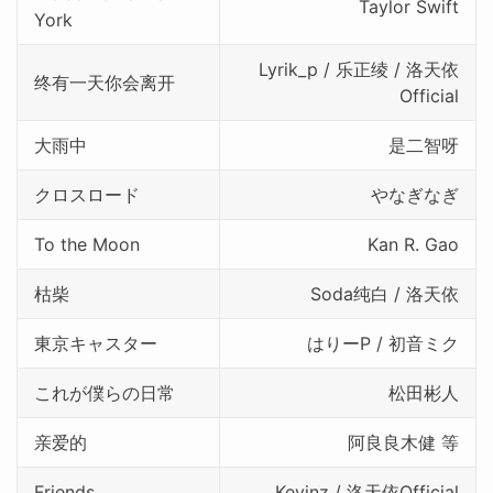
Taylor Swift
York
Lyrik_p / 乐正绫 / 洛天依
终有一天你会离开
Official
大雨中
是二智呀
クロスロード
やなぎなぎ
To the Moon
Kan R. Gao
枯柴
Soda纯白 / 洛天依
東京キャスター
はりーP / 初音ミク
これが僕らの日常
松田彬人
亲爱的
阿良良木健 等
Friends
Kevinz / 洛天依Official