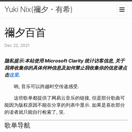
Yuki Nix(禰夕・有希)
禰夕百首
Dec 22, 2021
隐私提示:本站使用 Microsoft Clarity 统计访客信息, 关于
我将收集你的具体何种信息及如何禁止我收集你的信息请点
击
这里
.
呐, 音乐可以跨越时空传递感受.
这些歌单都提供了网易云音乐的链接, 但是部分歌曲可
能因为版权原因不能在分享的列表中显示. 如果是喜欢部分
的读者就只能自行检索了, 笑.
歌单导航