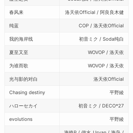
春风来
洛天依Official / 阿良良木健
纯蓝
COP / 洛天依Official
我的海岸线
初音ミク / Soda纯白
夏至又至
WOVOP / 洛天依
为谁而歌
WOVOP / 洛天依
光与影的对白
洛天依Official
Chasing destiny
平野綾
ハローセカイ
初音ミク / DECO*27
evolutions
平野綾
海格P / 伊水_Uryan / 海鸟 /