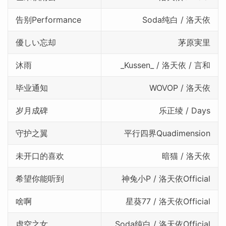
告别Performance
Soda纯白 / 洛天依
優しい忘却
茅原実里
沐雨
_Kussen_ / 洛天依 / 言和
毕业通知
WOVOP / 洛天依
岁月成碑
乐正绫 / Days
守护之翼
平行四界Quadimension
未开口的喜欢
暗猫 / 洛天依
希望你能听到
神兔小P / 洛天依Official
啥啊
星葵77 / 洛天依Official
虚空之女
Soda纯白 / 洛天依Official