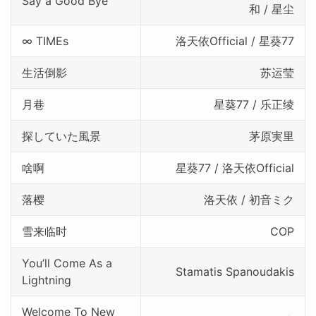
Say a Good Bye
和 / 星尘
∞ TIMEs
洛天依Official / 星葵77
生活倒影
苏运莹
月巷
星葵77 / 乐正绫
探していた風景
茅原実里
啥啊
星葵77 / 洛天依Official
落樱
洛天依 / 初音ミク
雪来临时
COP
You’ll Come As a
Stamatis Spanoudakis
Lightning
Welcome To New