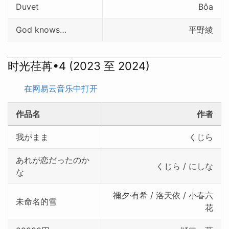
Duvet
Bôa
God knows…
平野綾
时光荏苒•4 (2023 至 2024)
在网易云音乐中打开
作品名
作者
我がまま
くじら
あれが恋だったのか
くじら / にしな
な
禰夕·有希 / 洛天依 / 小春六
未命名的雪
花