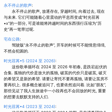
永不停止的歌声
:
永不停止的歌声, 放逐存在, 穿越时间, 向着过去, 现在
与未来. 它们可能随着心里震动的平息而变成”时光荏苒
•x”的一部分, 可是谁能将跨越时间的东西强行压缩为”历
史”再一笔带过呢.
宅在公路
:
驾驶版”永不停止的歌声”, 开车的时候可不能情意绵绵,
不然会犯困的.
时光荏苒•5 (2024 至 2026)
:
这份歌单循环在 2024 至 2026 年初春, 是跌宕起伏的
合集. 孤独的代价是放大的孤独, 破茧的代价只是破茧, 破灭
的希望又是新的希望. 请要让寄托不要再孤独, 请要让茧房不
要再织上. 很多概念被追问了, 也要依然追问着. 比如”朋友”,
那些见证了我人生旅途中一小段再也不会回放的时光, 重要
的想要去默默支持的人们.
时光荏苒•4 (2023 至 2024)
: