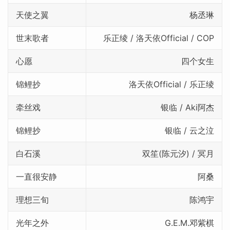
天使之翼
杨丞琳
世末歌者
乐正绫 / 洛天依Official / COP
心愿
四个女生
锦鲤抄
洛天依Official / 乐正绫
牵丝戏
银临 / Aki阿杰
锦鲤抄
银临 / 云之泣
白石溪
双笙(陈元汐) / 冥月
一直很安静
阿桑
理想三旬
陈鸿宇
光年之外
G.E.M.邓紫棋