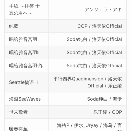
手紙 ～拝啓 十
アンジェラ・アキ
五の君へ～
纯蓝
COP / 洛天依Official
唱给雅音宫羽
Soda纯白 / 洛天依Official
唱给雅音宫羽II
Soda纯白 / 洛天依Official
唱给雅音宫羽·终
Soda纯白 / 洛天依Official
平行四界Quadimension / 洛天依
Seattle物语 II
Official / 乐正绫
海浪SeaWaves
Soda纯白 / 海伊
世末歌者
乐正绫 / COP
海格P / 伊水_Uryay / 海鸟 / 言
暖春将至