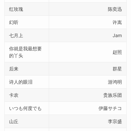
红玫瑰
陈奕迅
幻听
许嵩
七月上
Jam
你就是我最想要
赵照
的丫头
后来
群星
诗人的眼泪
游鸿明
卡农
贵族乐团
いつも何度でも
伊藤サチコ
山丘
李宗盛