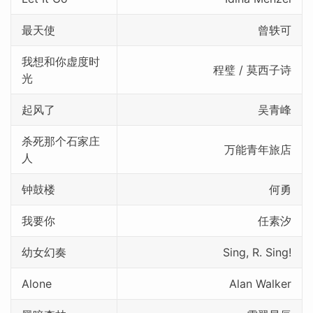
最天使
曾轶可
我想和你虚度时
程璧 / 莫西子诗
光
起风了
吴青峰
杀死那个石家庄
万能青年旅店
人
钟鼓楼
何勇
我要你
任素汐
幼女幻奏
Sing, R. Sing!
Alone
Alan Walker