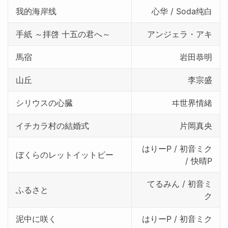
我的海岸线
心华 / Soda纯白
手紙 ～拝啓 十五の君へ～
アンジェラ・アキ
馬宿
岩田恭明
山丘
李宗盛
シリウスの心臓
ヰ世界情緒
イチカラ村の結婚式
片岡真央
はりーP / 初音ミク
ぼくらのレットイットビー
/ 快晴P
てるみん / 初音ミ
ふるさと
ク
泥中に咲く
はりーP / 初音ミク