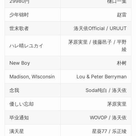
29980円
樋口一葉
少年锦时
赵雷
世末歌者
洛天依Official / URUUT
茅原実里 / 後藤邑子 / 平野
ハレ晴レユカイ
綾
New Boy
朴树
Madison, WIsconsin
Lou & Peter Berryman
念我
Soda纯白 / 洛天依
優しい忘却
茅原実里
毕业通知
WOVOP / 洛天依
满天星
星葵77 / 乐正绫