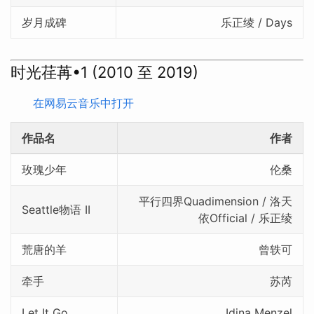
岁月成碑
乐正绫 / Days
时光荏苒•1 (2010 至 2019)
在网易云音乐中打开
作品名
作者
玫瑰少年
伦桑
平行四界Quadimension / 洛天
Seattle物语 II
依Official / 乐正绫
荒唐的羊
曾轶可
牵手
苏芮
Let It Go
Idina Menzel