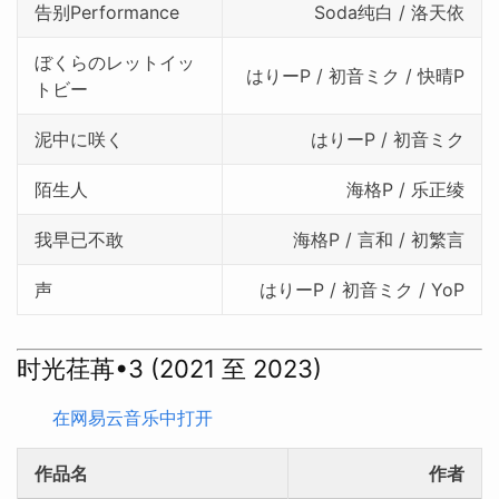
告别Performance
Soda纯白 / 洛天依
ぼくらのレットイッ
はりーP / 初音ミク / 快晴P
トビー
泥中に咲く
はりーP / 初音ミク
陌生人
海格P / 乐正绫
我早已不敢
海格P / 言和 / 初繁言
声
はりーP / 初音ミク / YoP
时光荏苒•3 (2021 至 2023)
在网易云音乐中打开
作品名
作者