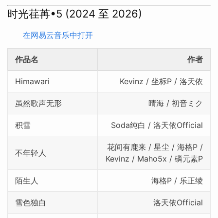
时光荏苒•5 (2024 至 2026)
在网易云音乐中打开
作品名
作者
Himawari
Kevinz / 坐标P / 洛天依
虽然歌声无形
晴海 / 初音ミク
积雪
Soda纯白 / 洛天依Official
花间有鹿来 / 星尘 / 海格P /
不年轻人
Kevinz / Maho5x / 磷元素P
陌生人
海格P / 乐正绫
雪色独白
洛天依Official