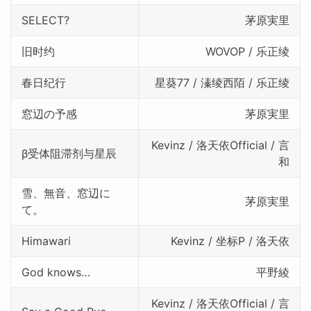
SELECT?
茅原実里
旧时约
WOVOP / 乐正绫
春日纪行
星葵77 / 溱绫西陌 / 乐正绫
窓辺の予感
茅原実里
Kevinz / 洛天依Official / 言
β受体阻滞剂与星辰
和
雪、無音、窓辺に
茅原実里
て。
Himawari
Kevinz / 坐标P / 洛天依
God knows…
平野綾
Kevinz / 洛天依Official / 言