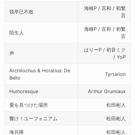
海格P / 言和 / 初繁
我早已不敢
言
海格P / 言和 / 初繁
陌生人
言
はりーP / 初音ミク
声
/ YoP
Archilochus & Horatius: De
Tyrtarion
Bello
Humoresque
Arthur Grumiaux
愛を見つけた場所
松田彬人
響け！ユーフォニアム
松田彬人
海兵隊
松田彬人