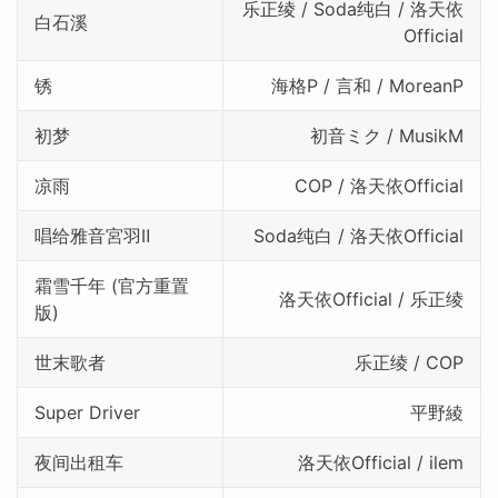
乐正绫 / Soda纯白 / 洛天依
白石溪
Official
锈
海格P / 言和 / MoreanP
初梦
初音ミク / MusikM
凉雨
COP / 洛天依Official
唱给雅音宮羽Ⅱ
Soda纯白 / 洛天依Official
霜雪千年 (官方重置
洛天依Official / 乐正绫
版)
世末歌者
乐正绫 / COP
Super Driver
平野綾
夜间出租车
洛天依Official / ilem